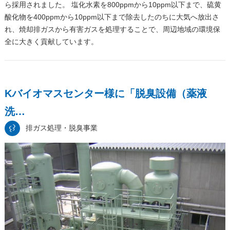
ら採用されました。 塩化水素を800ppmから10ppm以下まで、硫黄
酸化物を400ppmから10ppm以下まで除去したのちに大気へ放出さ
れ、焼却排ガスから有害ガスを処理することで、周辺地域の環境保
全に大きく貢献しています。
Kバイオマスセンター様に「脱臭設備（薬液
洗…
排ガス処理・脱臭事業