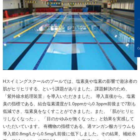
C
Hスイミングスクールのプールでは、塩素臭や塩素の影響で遊泳者の
肌がヒリヒリする、という課題がありました。課題解決のため、
「紫外線水処理装置」を導入いただきました。 導入直後から、塩素
臭の指標である、結合塩素濃度が1.0ppmから0.3ppm前後まで7割も
低減でき、塩素臭をなくすことができました。また、「肌がヒリヒ
リしなくなった」、「目のかゆみが無くなった」と効果を実感して
いただいています。 有機物の指標である、過マンガン酸カリウムも
導入前0.8mg/Lから0.5mg/L前後に低下しました。その結果、補給水