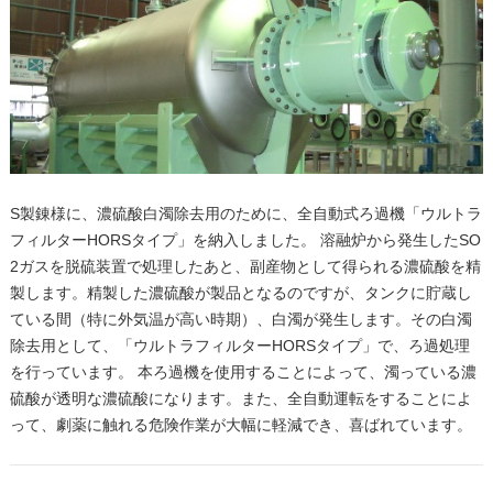
S製錬様に、濃硫酸白濁除去用のために、全自動式ろ過機「ウルトラ
フィルターHORSタイプ」を納入しました。 溶融炉から発生したSO
2ガスを脱硫装置で処理したあと、副産物として得られる濃硫酸を精
製します。精製した濃硫酸が製品となるのですが、タンクに貯蔵し
ている間（特に外気温が高い時期）、白濁が発生します。その白濁
除去用として、「ウルトラフィルターHORSタイプ」で、ろ過処理
を行っています。 本ろ過機を使用することによって、濁っている濃
硫酸が透明な濃硫酸になります。また、全自動運転をすることによ
って、劇薬に触れる危険作業が大幅に軽減でき、喜ばれています。