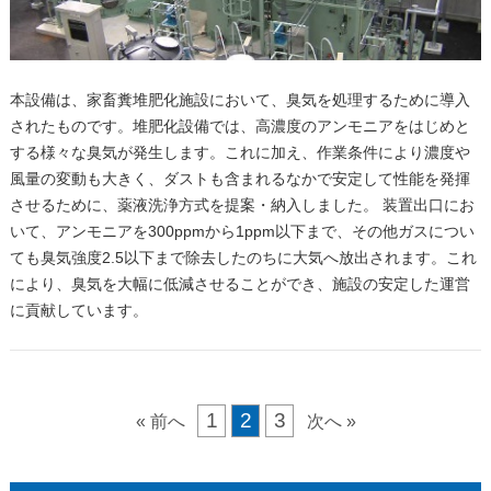
本設備は、家畜糞堆肥化施設において、臭気を処理するために導入
されたものです。堆肥化設備では、高濃度のアンモニアをはじめと
する様々な臭気が発生します。これに加え、作業条件により濃度や
風量の変動も大きく、ダストも含まれるなかで安定して性能を発揮
させるために、薬液洗浄方式を提案・納入しました。 装置出口にお
いて、アンモニアを300ppmから1ppm以下まで、その他ガスについ
ても臭気強度2.5以下まで除去したのちに大気へ放出されます。これ
により、臭気を大幅に低減させることができ、施設の安定した運営
に貢献しています。
1
2
3
« 前へ
次へ »