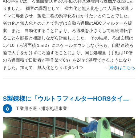
A化学様では、ろ過面積10ｍ2の手動の排水処理用ろ過機が既設にあ
りました。 顧客の課題として、省力化と無人化をして人員を製造ラ
インに専念させ、製造工程の効率化をはかりたいとのことでした。
省力化と無人化とのことで先ずは自動ろ過機のABCフィルターを提
案。また、自動化することにより、ろ過機を小さくして連続運転す
ることを顧客と相談しながら計画しました。 その結果、ろ過面積は
1／10（ろ過面積１ｍ2）にスケールダウンしながらも、自動連続ろ
過で人手をかけずにろ過することにより、同じ処理量（手動は10倍
のろ過面積で日勤者が手作業で8h）を24hで処理できるようになり
ました。加えて、無人化となりボタン1つ
…続きはこちら
S製錬様に「ウルトラフィルターHORSタイ…
工業用ろ過・排水処理事業