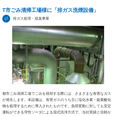
T市ごみ清掃工場様に「排ガス洗煙設備」
排ガス処理・脱臭事業
都市ごみ清掃工場でごみを焼却する際には、さまざまな有害なガス
が発生します。本設備は、有害ガスのうち主に塩化水素・硫黄酸化
物を処理するために導入されたものです。負荷変動に対しても安定
運転ができる苛性ソーダによる湿式洗浄方式で、当社実績と信頼か