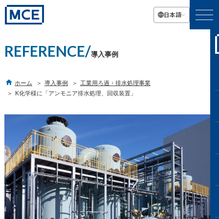
日本語
REFERENCE/
導入事例

ホーム
導入事例
工業用ろ過・排水処理事業
K化学様に「アンモニア排水処理、回収装置」