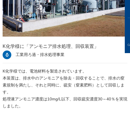
C
K化学様に「アンモニア排水処理、回収装置」
工業用ろ過・排水処理事業
K化学様では、電池材料を製造されています。
本装置は、排水中のアンモニアを除去・回収することで、排水の窒
素規制を満たし、それと同時に、硫安（窒素肥料）として回収しま
す。
処理液アンモニア濃度は10mg/L以下、回収硫安濃度30～40％を実現
しました。