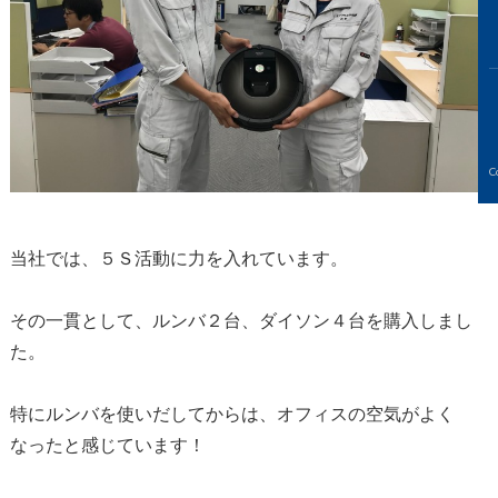
C
当社では、５Ｓ活動に力を入れています。
その一貫として、ルンバ２台、ダイソン４台を購入しまし
た。
特にルンバを使いだしてからは、オフィスの空気がよく
なったと感じています！