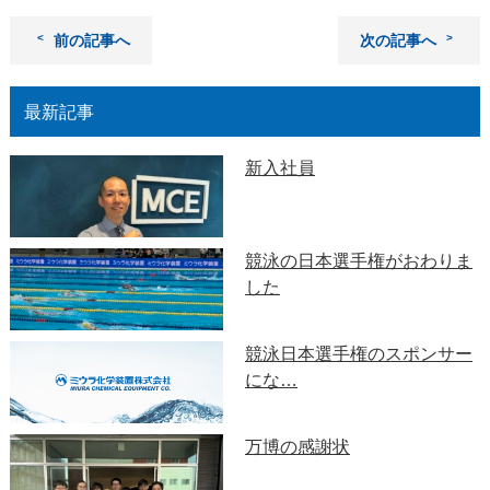
前の記事へ
次の記事へ
最新記事
新入社員
競泳の日本選手権がおわりま
した
競泳日本選手権のスポンサー
にな…
万博の感謝状