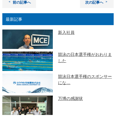
前の記事へ
次の記事へ
最新記事
新入社員
競泳の日本選手権がおわりま
した
競泳日本選手権のスポンサー
にな…
万博の感謝状