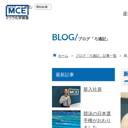
ブログ「ろ過記」
日本語
企
BLOG/
ブログ「ろ過記」

ホーム
ブログ「ろ過記」記事一覧
新
最新記事
新入社員
競泳の日本選
手権がおわり
ました