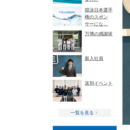
競泳日本選手
権のスポン
サーにな…
万博の感謝状
新入社員
送別イベント
一覧を見る