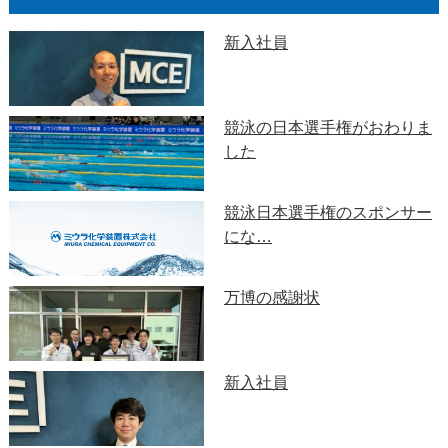
新入社員
競泳の日本選手権がおわりま
した
競泳日本選手権のスポンサー
にな…
万博の感謝状
新入社員