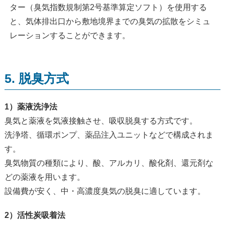
ター（臭気指数規制第2号基準算定ソフト）を使用する
と、気体排出口から敷地境界までの臭気の拡散をシミュ
レーションすることができます。
5. 脱臭方式
1）薬液洗浄法
臭気と薬液を気液接触させ、吸収脱臭する方式です。
洗浄塔、循環ポンプ、薬品注入ユニットなどで構成されま
す。
臭気物質の種類により、酸、アルカリ、酸化剤、還元剤な
どの薬液を用います。
設備費が安く、中・高濃度臭気の脱臭に適しています。
2）活性炭吸着法