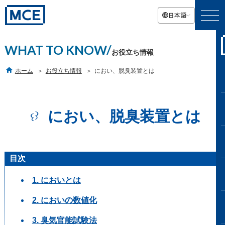
日本語
WHAT TO KNOW/
お役立ち情報

ホーム
お役立ち情報
におい、脱臭装置とは
におい、脱臭装置とは
目次
1. においとは
2. においの数値化
3. 臭気官能試験法