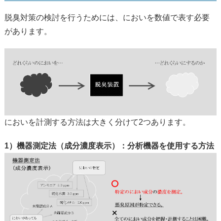
脱臭対策の検討を行うためには、においを数値で表す必要
があります。
においを計測する方法は大きく分けて2つあります。
1）機器測定法（成分濃度表示）：分析機器を使用する方法