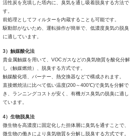
活性炭を充填した塔内に、臭気を通し吸着脱臭する方法で
す。
前処理としてフィルターを内蔵することも可能です。
駆動部がないため、運転操作が簡単で、低濃度臭気の脱臭
に適しています。
3）触媒酸化法
貴金属触媒を用いて、VOCガスなどの臭気物質を酸化分解
し（触媒燃焼）、脱臭する方式です。
触媒酸化塔、バーナー、熱交換器などで構成されます。
直接燃焼法に比べて低い温度(200～400℃)で臭気を分解で
き、ランニングコストが安く、有機ガス臭気の脱臭に適し
ています。
4）生物脱臭法
微生物を高濃度に固定化した担体層に臭気を通すことで、
微生物の働きにより臭気物質を分解し脱臭する方式です。