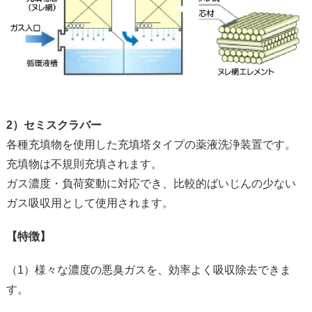
2）セミスクラバー
各種充填物を使用した充填塔タイプの薬液洗浄装置です。
充填物は不規則充填されます。
ガス濃度・負荷変動に対応でき、比較的ばいじんの少ない
ガス吸収用として使用されます。
【特徴】
（1）様々な濃度の悪臭ガスを、効率よく吸収除去できま
す。