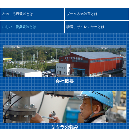
ろ過、ろ過装置とは
プールろ過装置とは
におい、脱臭装置とは
騒音、サイレンサーとは
会社概要
ミウラの強み