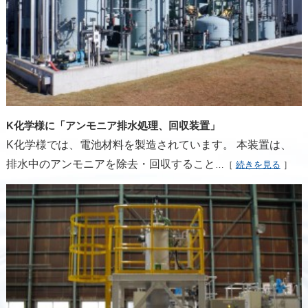
K化学様に「アンモニア排水処理、回収装置」
K化学様では、電池材料を製造されています。 本装置は、
排水中のアンモニアを除去・回収すること
…［
続きを見る
］