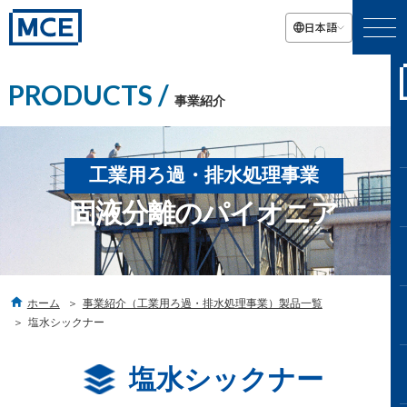
日本語
PRODUCTS /
事業紹介
工業用ろ過・排水処理事業
固液分離のパイオニア

ホーム
事業紹介（工業用ろ過・排水処理事業）製品一覧
塩水シックナー
塩水シックナー